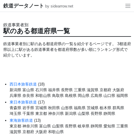
鉄道データノート
by sidearrow.net
鉄道事業者別
駅のある都道府県一覧
鉄道事業者別に駅のある都道府県の一覧を紹介するページです。 3都道府
県以上に駅がある鉄道事業者を都道府県数が多い順にランキング形式で
紹介しています。
西日本旅客鉄道
(18)
新潟県
富山県
石川県
福井県
長野県
三重県
滋賀県
京都府
大阪府
兵庫県
奈良県
和歌山県
鳥取県
島根県
岡山県
広島県
山口県
福岡県
東日本旅客鉄道
(17)
青森県
岩手県
宮城県
秋田県
山形県
福島県
茨城県
栃木県
群馬県
埼玉県
千葉県
東京都
神奈川県
新潟県
山梨県
長野県
静岡県
東海旅客鉄道
(13)
東京都
神奈川県
富山県
山梨県
長野県
岐阜県
静岡県
愛知県
三重県
滋賀県
京都府
大阪府
和歌山県