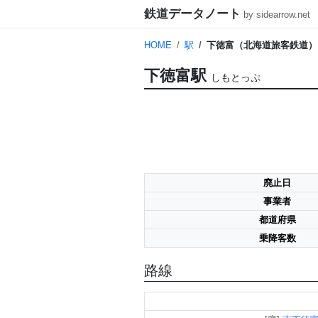
鉄道データノート
by sidearrow.net
HOME
駅
下徳富（北海道旅客鉄道）
下徳富駅
しもとっぷ
廃止日
事業者
都道府県
乗降客数
路線