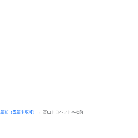
五福前（五福末広町）
← 富山トヨペット本社前