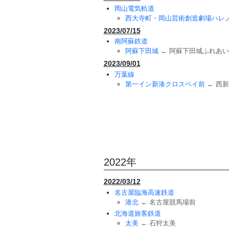
岡山電気軌道
西大寺町・岡山芸術創造劇場ハレ
2023/07/15
南阿蘇鉄道
阿蘇下田城
← 阿蘇下田城ふれあ
2023/09/01
万葉線
第一イン新湊クロスベイ前
← 西
2022年
2022/03/12
名古屋臨海高速鉄道
港北
← 名古屋競馬場前
北海道旅客鉄道
太美
← 石狩太美