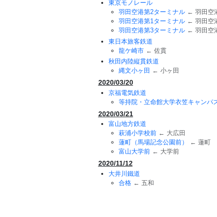
東京モノレール
羽田空港第2ターミナル
← 羽田空
羽田空港第1ターミナル
← 羽田空
羽田空港第3ターミナル
← 羽田空
東日本旅客鉄道
龍ケ崎市
← 佐貫
秋田内陸縦貫鉄道
縄文小ヶ田
← 小ヶ田
2020/03/20
京福電気鉄道
等持院・立命館大学衣笠キャンパ
2020/03/21
富山地方鉄道
萩浦小学校前
← 大広田
蓮町（馬場記念公園前）
← 蓮町
富山大学前
← 大学前
2020/11/12
大井川鐵道
合格
← 五和