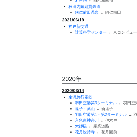
秋田内陸縦貫鉄道
阿仁前田温泉
← 阿仁前田
2021/06/19
神戸新交通
計算科学センター
← 京コンピュ
2020年
2020/03/14
京浜急行電鉄
羽田空港第3ターミナル
← 羽田空
逗子・葉山
← 新逗子
羽田空港第1・第2ターミナル
← 
京急東神奈川
← 仲木戸
大師橋
← 産業道路
花月総持寺
← 花月園前