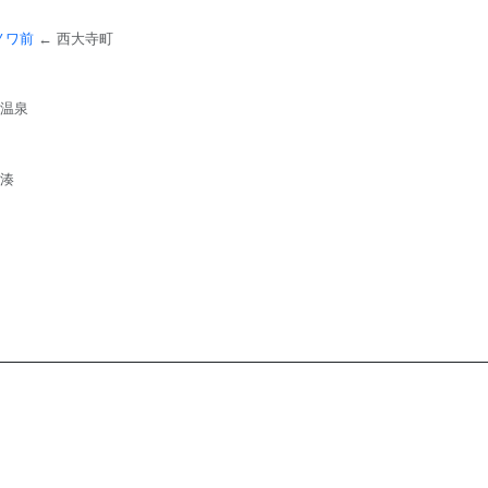
ノワ前
← 西大寺町
い温泉
新湊