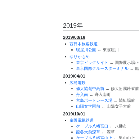
2019年
2019/03/16
西日本旅客鉄道
寝屋川公園
← 東寝屋川
ゆりかもめ
東京ビッグサイト
← 国際展示場
東京国際クルーズターミナル
← 
2019/04/01
広島電鉄
修大協創中高前
← 修大附属鈴峯前
舟入南
← 舟入南町
宮島ボートレース場
← 競艇場前
山陽女学園前
← 山陽女子大前
2019/10/01
京阪電気鉄道
ケーブル八幡宮口
← 八幡市
龍谷大前深草
← 深草
ケーブル八幡宮山上
← 男山山上