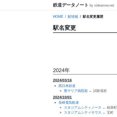
鉄道データノート
by sidearrow.net
HOME
駅情報
駅名変更履歴
駅名変更
2024年
2024/03/16
西日本鉄道
聖マリア病院前
← 試験場前
2024/10/01
長崎電気軌道
スタジアムシティノース
← 銭座町
スタジアムシティサウス
← 宝町