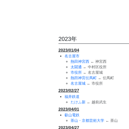
2023年
2023/01/04
名古屋市
熱田神宮西
← 神宮西
太閤通
← 中村区役所
市役所
← 名古屋城
熱田神宮伝馬町
← 伝馬町
名古屋城
← 市役所
2023/02/27
福井鉄道
たけふ新
← 越前武生
2023/04/01
叡山電鉄
茶山・京都芸術大学
← 茶山
2023/04/27