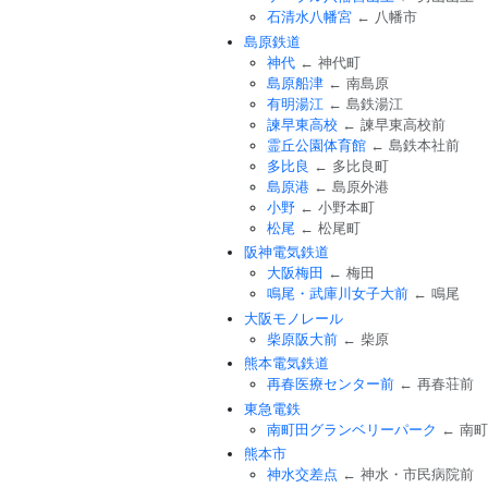
石清水八幡宮
← 八幡市
島原鉄道
神代
← 神代町
島原船津
← 南島原
有明湯江
← 島鉄湯江
諫早東高校
← 諫早東高校前
霊丘公園体育館
← 島鉄本社前
多比良
← 多比良町
島原港
← 島原外港
小野
← 小野本町
松尾
← 松尾町
阪神電気鉄道
大阪梅田
← 梅田
鳴尾・武庫川女子大前
← 鳴尾
大阪モノレール
柴原阪大前
← 柴原
熊本電気鉄道
再春医療センター前
← 再春荘前
東急電鉄
南町田グランベリーパーク
← 南
熊本市
神水交差点
← 神水・市民病院前