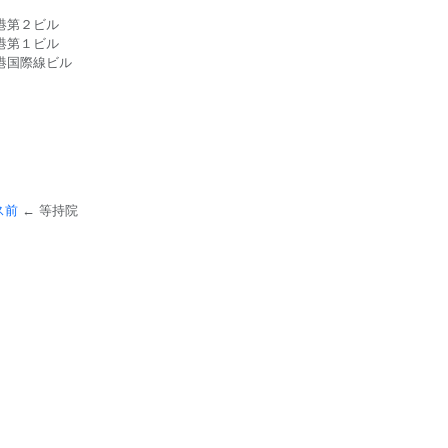
港第２ビル
港第１ビル
港国際線ビル
ス前
← 等持院