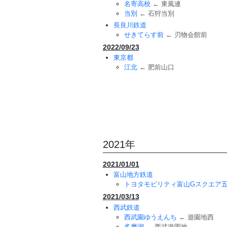
名寄高校
← 東風連
当別
← 石狩当別
長良川鉄道
せきてらす前
← 刃物会館前
2022/09/23
東京都
江北
← 肥前山口
2021年
2021/01/01
富山地方鉄道
トヨタモビリティ富山Gスクエア
2021/03/13
西武鉄道
西武園ゆうえんち
← 遊園地西
多摩湖
← 西武遊園地