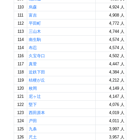
110
烏森
4,924 人
111
富吉
4,908 人
112
平田町
4,772 人
113
三山木
4,744 人
114
南生駒
4,574 人
114
布忍
4,574 人
116
久宝寺口
4,502 人
117
真菅
4,447 人
118
近鉄下田
4,384 人
119
桔梗が丘
4,212 人
120
枚岡
4,149 人
121
尼ヶ辻
4,147 人
122
堅下
4,076 人
123
西田原本
4,019 人
124
戸田
4,011 人
125
九条
3,997 人
126
尺土
3,957 人