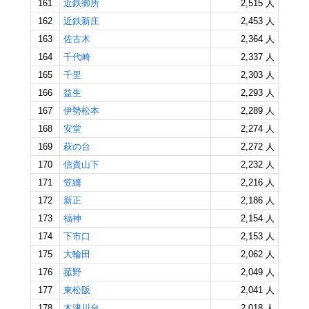
161
近鉄御所
2,515 人
162
近鉄新庄
2,453 人
163
佐古木
2,364 人
164
千代崎
2,337 人
165
千里
2,303 人
166
益生
2,293 人
167
伊勢松本
2,289 人
168
安堂
2,274 人
169
萩の台
2,272 人
170
信貴山下
2,232 人
171
笠縫
2,216 人
172
新正
2,186 人
173
福神
2,154 人
174
下市口
2,153 人
175
大輪田
2,062 人
176
菰野
2,049 人
177
東松阪
2,041 人
178
木津川台
2,018 人