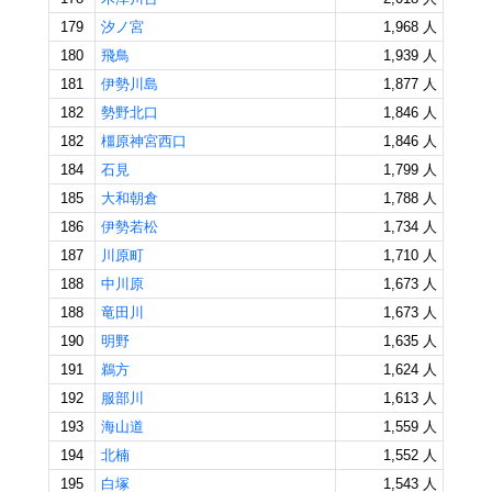
179
汐ノ宮
1,968 人
180
飛鳥
1,939 人
181
伊勢川島
1,877 人
182
勢野北口
1,846 人
182
橿原神宮西口
1,846 人
184
石見
1,799 人
185
大和朝倉
1,788 人
186
伊勢若松
1,734 人
187
川原町
1,710 人
188
中川原
1,673 人
188
竜田川
1,673 人
190
明野
1,635 人
191
鵜方
1,624 人
192
服部川
1,613 人
193
海山道
1,559 人
194
北楠
1,552 人
195
白塚
1,543 人