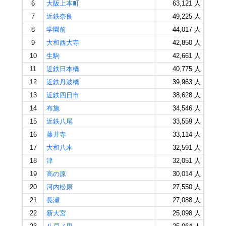
6
大阪上本町
63,121 人
7
近鉄奈良
49,225 人
8
学園前
44,017 人
9
大和西大寺
42,850 人
10
生駒
42,661 人
11
近鉄日本橋
40,775 人
12
近鉄丹波橋
39,963 人
13
近鉄四日市
38,628 人
14
布施
34,546 人
15
近鉄八尾
33,559 人
16
藤井寺
33,114 人
17
大和八木
32,591 人
18
津
32,051 人
19
高の原
30,014 人
20
河内松原
27,550 人
21
長瀬
27,088 人
22
新大宮
25,098 人