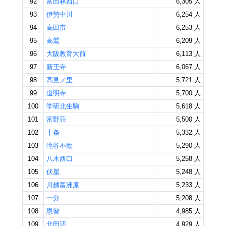
92
富田林西口
6,305 人
93
伊勢中川
6,254 人
94
高田市
6,253 人
95
高鷲
6,209 人
96
大阪教育大前
6,113 人
97
新王寺
6,067 人
98
高見ノ里
5,721 人
99
道明寺
5,700 人
100
学研北生駒
5,618 人
101
富野荘
5,500 人
102
十条
5,332 人
103
滝谷不動
5,290 人
104
八木西口
5,258 人
105
伏屋
5,248 人
106
川越富洲原
5,233 人
107
一分
5,208 人
108
恩智
4,985 人
109
北田辺
4,929 人