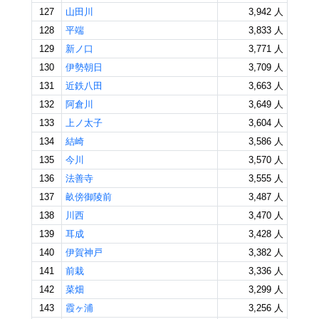
127
山田川
3,942 人
128
平端
3,833 人
129
新ノ口
3,771 人
130
伊勢朝日
3,709 人
131
近鉄八田
3,663 人
132
阿倉川
3,649 人
133
上ノ太子
3,604 人
134
結崎
3,586 人
135
今川
3,570 人
136
法善寺
3,555 人
137
畝傍御陵前
3,487 人
138
川西
3,470 人
139
耳成
3,428 人
140
伊賀神戸
3,382 人
141
前栽
3,336 人
142
菜畑
3,299 人
143
霞ヶ浦
3,256 人