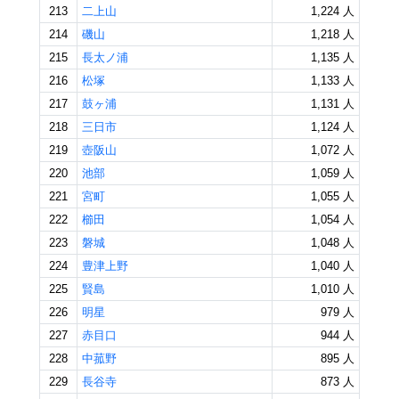
213
二上山
1,224 人
214
磯山
1,218 人
215
長太ノ浦
1,135 人
216
松塚
1,133 人
217
鼓ヶ浦
1,131 人
218
三日市
1,124 人
219
壺阪山
1,072 人
220
池部
1,059 人
221
宮町
1,055 人
222
櫛田
1,054 人
223
磐城
1,048 人
224
豊津上野
1,040 人
225
賢島
1,010 人
226
明星
979 人
227
赤目口
944 人
228
中菰野
895 人
229
長谷寺
873 人