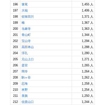
196
箸尾
1,455 人
197
大福
1,406 人
198
佐味田川
1,371 人
199
楠
1,367 人
200
当麻寺
1,363 人
201
青山町
1,344 人
202
宝山寺
1,294 人
203
高田本山
1,288 人
204
浮孔
1,280 人
205
元山上口
1,271 人
206
斎宮
1,265 人
207
岡寺
1,264 人
208
駒ヶ谷
1,262 人
209
忍海
1,258 人
210
米野
1,254 人
211
美旗
1,250 人
212
信貴山口
1,244 人