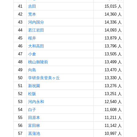
41
吉田
15,015 人
42
荒本
14,360 人
43
河内国分
14,336 人
44
若江岩田
14,093 人
45
桜井
13,879 人
46
大和高田
13,796 人
47
小倉
13,505 人
48
桃山御陵前
13,499 人
49
向島
13,470 人
50
学研奈良登美ヶ丘
13,330 人
51
新祝園
13,276 人
52
松阪
13,251 人
53
河内永和
12,540 人
54
白子
11,608 人
55
田原本
11,211 人
56
富田林
11,142 人
57
菖蒲池
10,997 人