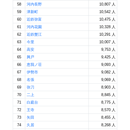
58
河内長野
10,807 人
59
津新町
10,542 人
60
近鉄弥富
10,475 人
61
河内花園
10,328 人
62
近鉄蟹江
10,291 人
63
今里
10,007 人
64
高安
9,753 人
65
興戸
9,425 人
66
恵我ノ荘
9,093 人
67
伊勢市
9,082 人
68
名張
9,069 人
69
弥刀
8,903 人
70
二上
8,845 人
71
白庭台
8,775 人
72
王寺
8,570 人
73
矢田
8,455 人
74
久居
8,268 人