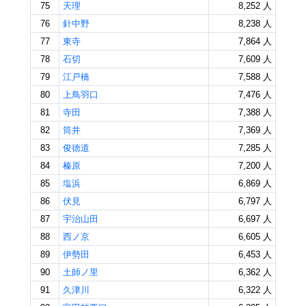
75
天理
8,252 人
76
針中野
8,238 人
77
東寺
7,864 人
78
石切
7,609 人
79
江戸橋
7,588 人
80
上鳥羽口
7,476 人
81
寺田
7,388 人
82
筒井
7,369 人
83
俊徳道
7,285 人
84
榛原
7,200 人
85
塩浜
6,869 人
86
伏見
6,797 人
87
宇治山田
6,697 人
88
西ノ京
6,605 人
89
伊勢田
6,453 人
90
土師ノ里
6,362 人
91
久津川
6,322 人