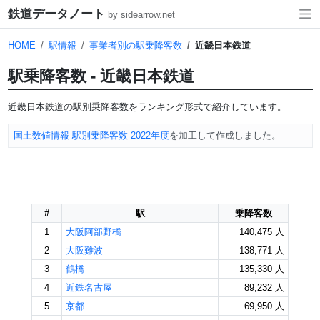
鉄道データノート
by sidearrow.net
HOME
駅情報
事業者別の駅乗降客数
近畿日本鉄道
駅乗降客数 - 近畿日本鉄道
近畿日本鉄道の駅別乗降客数をランキング形式で紹介しています。
国土数値情報 駅別乗降客数 2022年度
を加工して作成しました。
#
駅
乗降客数
1
大阪阿部野橋
140,475 人
2
大阪難波
138,771 人
3
鶴橋
135,330 人
4
近鉄名古屋
89,232 人
5
京都
69,950 人