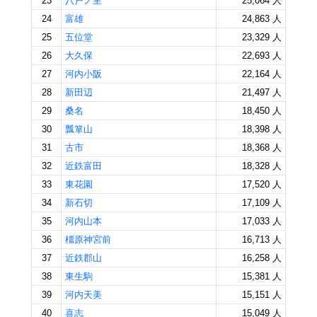
23
八戸ノ里
25,064 人
24
富雄
24,863 人
25
五位堂
23,329 人
26
大久保
22,693 人
27
河内小阪
22,164 人
28
新田辺
21,497 人
29
桑名
18,450 人
30
瓢箪山
18,398 人
31
古市
18,368 人
32
近鉄富田
18,328 人
33
東花園
17,520 人
34
新石切
17,109 人
35
河内山本
17,033 人
36
橿原神宮前
16,713 人
37
近鉄郡山
16,258 人
38
東生駒
15,381 人
39
河内天美
15,151 人
40
喜志
15,049 人