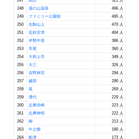
247
黒田
521 人
248
湯の山温泉
496 人
249
ファミリー公園前
495 人
250
生駒山上
470 人
251
近鉄宮津
404 人
252
伊勢中原
386 人
253
市尾
360 人
254
大和上市
349 人
255
大三
326 人
256
吉野神宮
294 人
257
越部
290 人
258
葛
269 人
259
漕代
229 人
260
志摩赤崎
223 人
261
志摩神明
222 人
262
柳
213 人
263
中之郷
180 人
264
船津
173 人