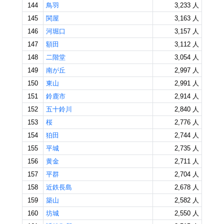
144
鳥羽
3,233 人
145
関屋
3,163 人
146
河堀口
3,157 人
147
額田
3,112 人
148
二階堂
3,054 人
149
南が丘
2,997 人
150
東山
2,991 人
151
鈴鹿市
2,914 人
152
五十鈴川
2,840 人
153
桜
2,776 人
154
狛田
2,744 人
155
平城
2,735 人
156
黄金
2,711 人
157
平群
2,704 人
158
近鉄長島
2,678 人
159
築山
2,582 人
160
坊城
2,550 人