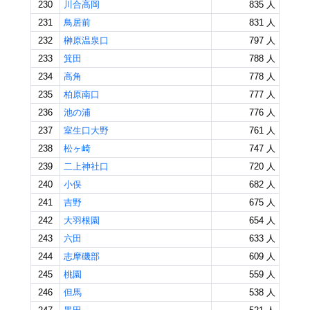
230
川合高岡
835 人
231
鳥居前
831 人
232
榊原温泉口
797 人
233
箕田
788 人
234
高角
778 人
235
柏原南口
777 人
236
池の浦
776 人
237
室生口大野
761 人
238
松ヶ崎
747 人
239
二上神社口
720 人
240
小俣
682 人
241
吉野
675 人
242
大羽根園
654 人
243
六田
633 人
244
志摩磯部
609 人
245
桃園
559 人
246
但馬
538 人