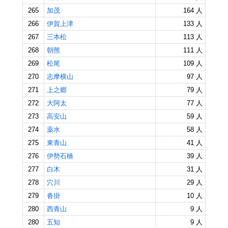
265
加茂
164 人
266
伊賀上津
133 人
267
三本松
113 人
268
朝熊
111 人
269
松尾
109 人
270
志摩横山
97 人
271
上之郷
79 人
272
大阿太
77 人
273
高安山
59 人
274
薬水
58 人
275
東青山
41 人
276
伊勢石橋
39 人
277
白木
31 人
278
穴川
29 人
279
沓掛
10 人
280
西青山
9 人
280
五知
9 人