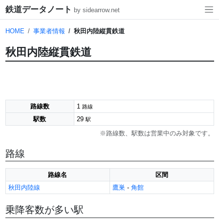
鉄道データノート
by sidearrow.net
HOME
事業者情報
秋田内陸縦貫鉄道
秋田内陸縦貫鉄道
路線数
1
路線
駅数
29
駅
※路線数、駅数は営業中のみ対象です。
路線
路線名
区間
秋田内陸線
鷹巣
-
角館
乗降客数が多い駅