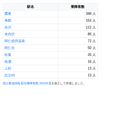
駅名
乗降客数
鷹巣
348 人
角館
152 人
合川
112 人
米内沢
85 人
阿仁前田温泉
72 人
阿仁合
50 人
松葉
26 人
桂瀬
16 人
上杉
13 人
比立内
13 人
国土数値情報 駅別乗降客数 2022年度
を加工して作成しました。