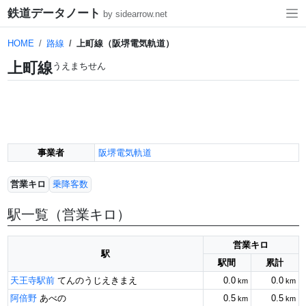
鉄道データノート
by sidearrow.net
HOME
路線
上町線（阪堺電気軌道）
上町線
うえまちせん
事業者
阪堺電気軌道
営業キロ
乗降客数
駅一覧（営業キロ）
営業キロ
駅
駅間
累計
天王寺駅前
0.0
0.0
てんのうじえきまえ
km
km
阿倍野
0.5
0.5
あべの
km
km