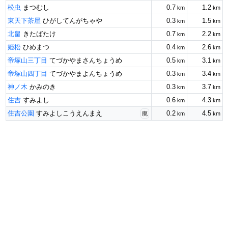
松虫
0.7
1.2
まつむし
km
km
東天下茶屋
0.3
1.5
ひがしてんがちゃや
km
km
北畠
0.7
2.2
きたばたけ
km
km
姫松
0.4
2.6
ひめまつ
km
km
帝塚山三丁目
0.5
3.1
てづかやまさんちょうめ
km
km
帝塚山四丁目
0.3
3.4
てづかやまよんちょうめ
km
km
神ノ木
0.3
3.7
かみのき
km
km
住吉
0.6
4.3
すみよし
km
km
住吉公園
0.2
4.5
すみよしこうえんまえ
km
km
廃