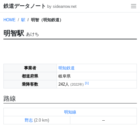
鉄道データノート
by sidearrow.net
HOME
駅
明智（明知鉄道）
明智駅
あけち
事業者
明知鉄道
都道府県
岐阜県
[1]
乗降客数
242人
(2022年)
路線
明知線
野志
--
(2.0 km)