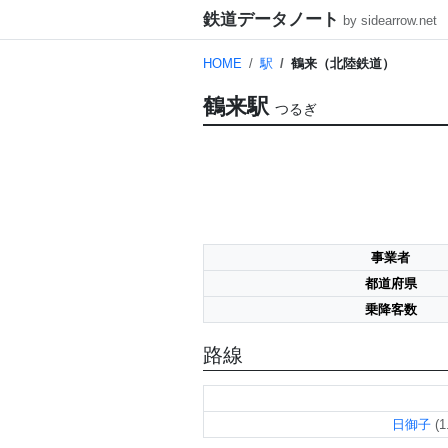
鉄道データノート
by sidearrow.net
HOME
駅
鶴来（北陸鉄道）
鶴来駅
つるぎ
事業者
都道府県
乗降客数
路線
日御子
(1