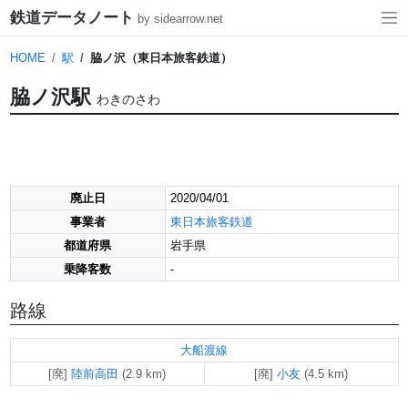
鉄道データノート
by sidearrow.net
HOME
駅
脇ノ沢（東日本旅客鉄道）
脇ノ沢駅
わきのさわ
廃止日
2020/04/01
事業者
東日本旅客鉄道
都道府県
岩手県
乗降客数
-
路線
大船渡線
陸前高田
小友
[廃]
(2.9 km)
[廃]
(4.5 km)