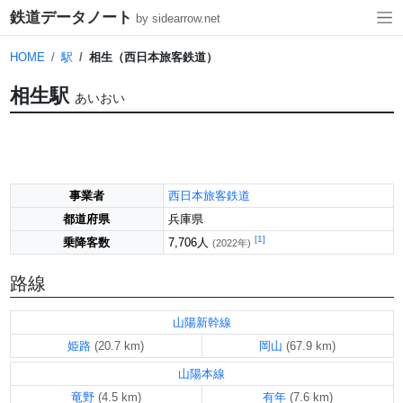
鉄道データノート
by sidearrow.net
HOME
駅
相生（西日本旅客鉄道）
相生駅
あいおい
事業者
西日本旅客鉄道
都道府県
兵庫県
[1]
乗降客数
7,706人
(2022年)
路線
山陽新幹線
姫路
岡山
(20.7 km)
(67.9 km)
山陽本線
竜野
有年
(4.5 km)
(7.6 km)