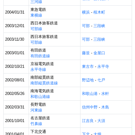
三河線
東急電鉄
2004/01/31
横浜
-
桜木町
東横線
西日本旅客鉄道
2003/12/01
可部
-
三段峡
可部線
西日本旅客鉄道
2003/11/30
可部
-
三段峡
可部線
有田鉄道
2003/01/01
藤並
-
金屋口
有田鉄道線
京福電気鉄道
2002/10/21
東古市
-
永平寺
永平寺線
南部縦貫鉄道
2002/08/01
野辺地
-
七戸
南部縦貫鉄道線
南海電気鉄道
2002/05/26
和歌山港
-
水軒
和歌山港線
長野電鉄
2002/03/31
信州中野
-
木島
河東線
名古屋鉄道
2001/10/01
江吉良
-
大須
竹鼻線
下北交通
2001/04/01
下北
-
大畑