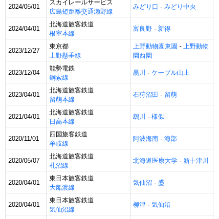
スカイレールサービス
2024/05/01
みどり口
-
みどり中央
広島短距離交通瀬野線
北海道旅客鉄道
2024/04/01
富良野
-
新得
根室本線
上野動物園東園
-
上野動物
東京都
2023/12/27
上野懸垂線
園西園
能勢電鉄
2023/12/04
黒川
-
ケーブル山上
鋼索線
北海道旅客鉄道
2023/04/01
石狩沼田
-
留萌
留萌本線
北海道旅客鉄道
2021/04/01
鵡川
-
様似
日高本線
四国旅客鉄道
2020/11/01
阿波海南
-
海部
牟岐線
北海道旅客鉄道
2020/05/07
北海道医療大学
-
新十津川
札沼線
東日本旅客鉄道
2020/04/01
気仙沼
-
盛
大船渡線
東日本旅客鉄道
2020/04/01
柳津
-
気仙沼
気仙沼線