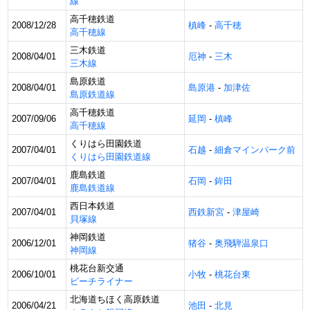
線
高千穂鉄道
2008/12/28
槙峰
-
高千穂
高千穂線
三木鉄道
2008/04/01
厄神
-
三木
三木線
島原鉄道
2008/04/01
島原港
-
加津佐
島原鉄道線
高千穂鉄道
2007/09/06
延岡
-
槙峰
高千穂線
くりはら田園鉄道
2007/04/01
石越
-
細倉マインパーク前
くりはら田園鉄道線
鹿島鉄道
2007/04/01
石岡
-
鉾田
鹿島鉄道線
西日本鉄道
2007/04/01
西鉄新宮
-
津屋崎
貝塚線
神岡鉄道
2006/12/01
猪谷
-
奥飛騨温泉口
神岡線
桃花台新交通
2006/10/01
小牧
-
桃花台東
ピーチライナー
北海道ちほく高原鉄道
2006/04/21
池田
-
北見