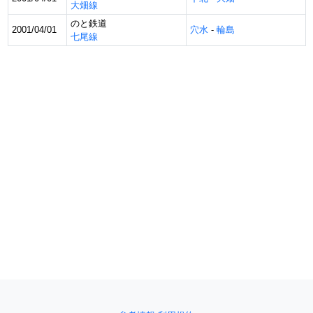
大畑線
のと鉄道
2001/04/01
穴水
-
輪島
七尾線