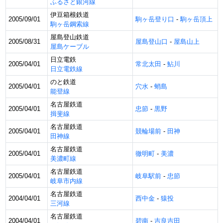
ふるさと銀河線
伊豆箱根鉄道
2005/09/01
駒ヶ岳登り口
-
駒ヶ岳頂上
駒ヶ岳鋼索線
屋島登山鉄道
2005/08/31
屋島登山口
-
屋島山上
屋島ケーブル
日立電鉄
2005/04/01
常北太田
-
鮎川
日立電鉄線
のと鉄道
2005/04/01
穴水
-
蛸島
能登線
名古屋鉄道
2005/04/01
忠節
-
黒野
揖斐線
名古屋鉄道
2005/04/01
競輪場前
-
田神
田神線
名古屋鉄道
2005/04/01
徹明町
-
美濃
美濃町線
名古屋鉄道
2005/04/01
岐阜駅前
-
忠節
岐阜市内線
名古屋鉄道
2004/04/01
西中金
-
猿投
三河線
名古屋鉄道
2004/04/01
碧南
-
吉良吉田