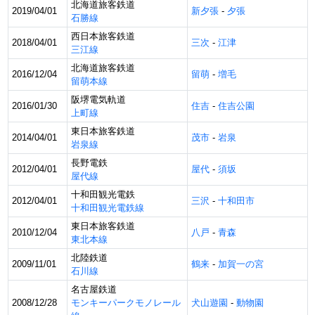
北海道旅客鉄道
2019/04/01
新夕張
-
夕張
石勝線
西日本旅客鉄道
2018/04/01
三次
-
江津
三江線
北海道旅客鉄道
2016/12/04
留萌
-
増毛
留萌本線
阪堺電気軌道
2016/01/30
住吉
-
住吉公園
上町線
東日本旅客鉄道
2014/04/01
茂市
-
岩泉
岩泉線
長野電鉄
2012/04/01
屋代
-
須坂
屋代線
十和田観光電鉄
2012/04/01
三沢
-
十和田市
十和田観光電鉄線
東日本旅客鉄道
2010/12/04
八戸
-
青森
東北本線
北陸鉄道
2009/11/01
鶴来
-
加賀一の宮
石川線
名古屋鉄道
2008/12/28
モンキーパークモノレール
犬山遊園
-
動物園