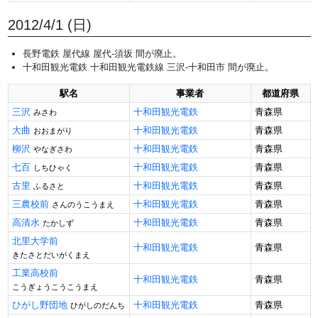
2012/4/1 (日)
長野電鉄 屋代線 屋代-須坂 間が廃止。
十和田観光電鉄 十和田観光電鉄線 三沢-十和田市 間が廃止。
駅名
事業者
都道府県
三沢
十和田観光電鉄
青森県
みさわ
大曲
十和田観光電鉄
青森県
おおまがり
柳沢
十和田観光電鉄
青森県
やなぎさわ
七百
十和田観光電鉄
青森県
しちひゃく
古里
十和田観光電鉄
青森県
ふるさと
三農校前
十和田観光電鉄
青森県
さんのうこうまえ
高清水
十和田観光電鉄
青森県
たかしず
北里大学前
十和田観光電鉄
青森県
きたさとだいがくまえ
工業高校前
十和田観光電鉄
青森県
こうぎょうこうこうまえ
ひがし野団地
十和田観光電鉄
青森県
ひがしのだんち