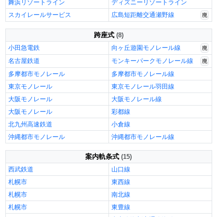
舞浜リゾートライン
ディズニーリゾートライン
スカイレールサービス
広島短距離交通瀬野線
廃
跨座式
(8)
小田急電鉄
向ヶ丘遊園モノレール線
廃
名古屋鉄道
モンキーパークモノレール線
廃
多摩都市モノレール
多摩都市モノレール線
東京モノレール
東京モノレール羽田線
大阪モノレール
大阪モノレール線
大阪モノレール
彩都線
北九州高速鉄道
小倉線
沖縄都市モノレール
沖縄都市モノレール線
案内軌条式
(15)
西武鉄道
山口線
札幌市
東西線
札幌市
南北線
札幌市
東豊線