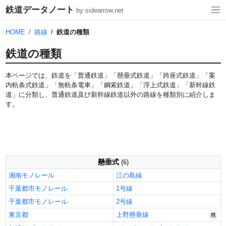
鉄道データノート
by sidearrow.net
HOME
路線
鉄道の種類
鉄道の種類
本ページでは、鉄道を「普通鉄道」「懸垂式鉄道」「跨座式鉄道」「案
内軌条式鉄道」「無軌条電車」「鋼索鉄道」「浮上式鉄道」「新幹線鉄
道」に分類し、普通鉄道及び新幹線鉄道以外の路線を種類別に紹介しま
す。
懸垂式
(6)
湘南モノレール
江の島線
千葉都市モノレール
1号線
千葉都市モノレール
2号線
東京都
上野懸垂線
廃