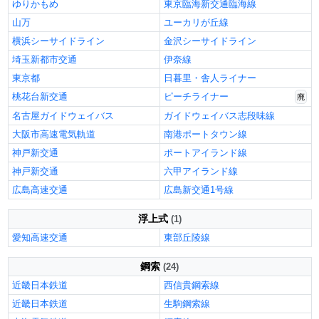
ゆりかもめ
東京臨海新交通臨海線
山万
ユーカリが丘線
横浜シーサイドライン
金沢シーサイドライン
埼玉新都市交通
伊奈線
東京都
日暮里・舎人ライナー
桃花台新交通
ピーチライナー
廃
名古屋ガイドウェイバス
ガイドウェイバス志段味線
大阪市高速電気軌道
南港ポートタウン線
神戸新交通
ポートアイランド線
神戸新交通
六甲アイランド線
広島高速交通
広島新交通1号線
浮上式
(1)
愛知高速交通
東部丘陵線
鋼索
(24)
近畿日本鉄道
西信貴鋼索線
近畿日本鉄道
生駒鋼索線