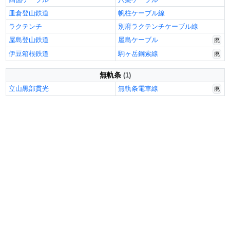
皿倉登山鉄道
帆柱ケーブル線
ラクテンチ
別府ラクテンチケーブル線
屋島登山鉄道
屋島ケーブル
廃
伊豆箱根鉄道
駒ヶ岳鋼索線
廃
無軌条
(1)
立山黒部貫光
無軌条電車線
廃