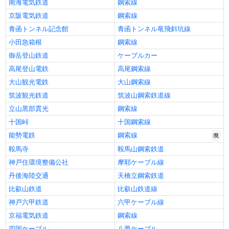
南海電気鉄道
鋼索線
京阪電気鉄道
鋼索線
青函トンネル記念館
青函トンネル竜飛斜坑線
小田急箱根
鋼索線
御岳登山鉄道
ケーブルカー
高尾登山電鉄
高尾鋼索線
大山観光電鉄
大山鋼索線
筑波観光鉄道
筑波山鋼索鉄道線
立山黒部貫光
鋼索線
十国峠
十国鋼索線
能勢電鉄
鋼索線
廃
鞍馬寺
鞍馬山鋼索鉄道
神戸住環境整備公社
摩耶ケーブル線
丹後海陸交通
天橋立鋼索鉄道
比叡山鉄道
比叡山鉄道線
神戸六甲鉄道
六甲ケーブル線
京福電気鉄道
鋼索線
四国ケーブル
八栗ケーブル